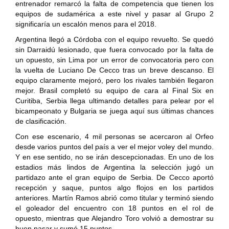
entrenador remarcó la falta de competencia que tienen los
equipos de sudamérica a este nivel y pasar al Grupo 2
significaría un escalón menos para el 2018.
Argentina llegó a Córdoba con el equipo revuelto. Se quedó
sin Darraidú lesionado, que fuera convocado por la falta de
un opuesto, sin Lima por un error de convocatoria pero con
la vuelta de Luciano De Cecco tras un breve descanso. El
equipo claramente mejoró, pero los rivales también llegaron
mejor. Brasil completó su equipo de cara al Final Six en
Curitiba, Serbia llega ultimando detalles para pelear por el
bicampeonato y Bulgaria se juega aquí sus últimas chances
de clasificación.
Con ese escenario, 4 mil personas se acercaron al Orfeo
desde varios puntos del país a ver el mejor voley del mundo.
Y en ese sentido, no se irán descepcionadas. En uno de los
estadios más lindos de Argentina la selección jugó un
partidazo ante el gran equipo de Serbia. De Cecco aportó
recepción y saque, puntos algo flojos en los partidos
anteriores. Martín Ramos abrió como titular y terminó siendo
el goleador del encuentro con 18 puntos en el rol de
opuesto, mientras que Alejandro Toro volvió a demostrar su
buen pasar y sumó 15 puntos.