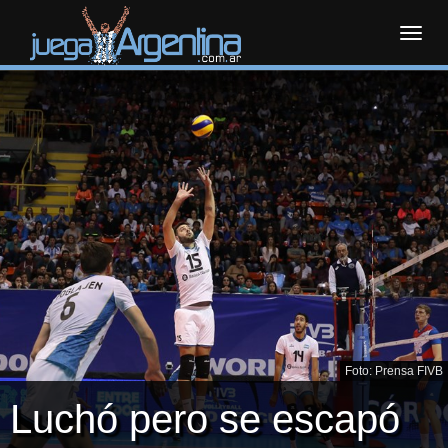
Toggl
navig
Foto: Prensa FIVB
Luchó pero se escapó