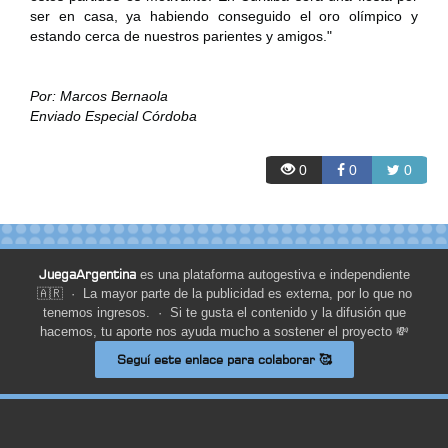
ser en casa, ya habiendo conseguido el oro olímpico y
estando cerca de nuestros parientes y amigos."
Por: Marcos Bernaola
Enviado Especial Córdoba
0
0
0
JuegaArgentina
es una plataforma autogestiva e independiente
🇦🇷 · La mayor parte de la publicidad es externa, por lo que no
tenemos ingresos. · Si te gusta el contenido y la difusión que
hacemos, tu aporte nos ayuda mucho a sostener el proyecto 💸
Seguí este enlace para colaborar 🥰