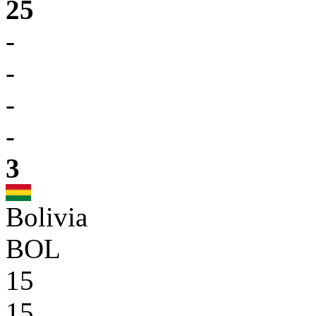
25
-
-
-
-
3
Bolivia
BOL
15
15