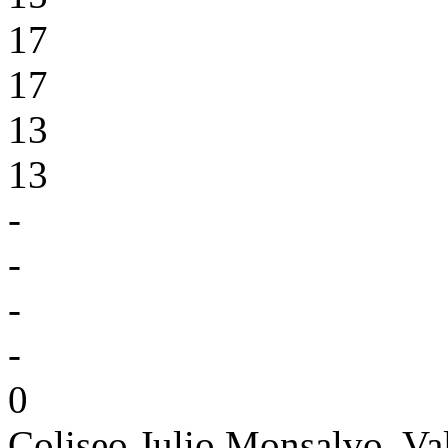
17
17
13
13
-
-
-
-
0
Coliseo Julio Monsalvo, V