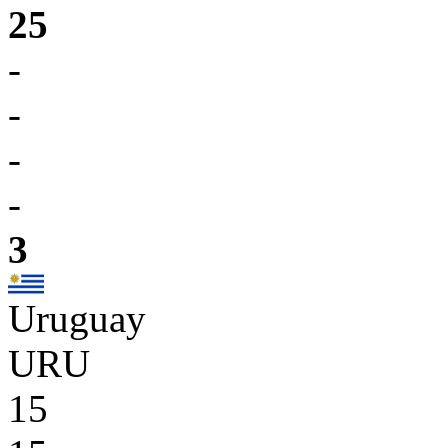
25
-
-
-
-
3
Uruguay
URU
15