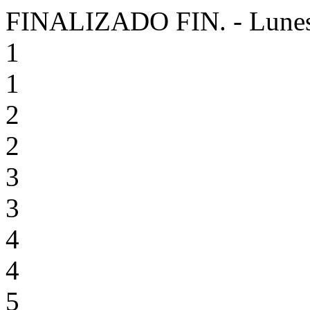
FINALIZADO
FIN.
-
Lunes
1
1
2
2
3
3
4
4
5