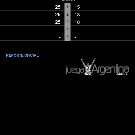
25
15
1
25
18
2
25
18
3
-
-
4
-
-
5
REPORTE OFICIAL