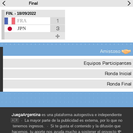
Final
FIN.
- 18/09/2022
1
FRA
3
JPN
Amistoso
Equipos Participantes
Ronda Inicial
Ronda Final
JuegaArgentina
es una plataforma autogestiva e independiente
🇦🇷 · La mayor parte de la publicidad es externa, por lo que no
tenemos ingresos. · Si te gusta el contenido y la difusión que
hacemos, tu aporte nos ayuda mucho a sostener el proyecto 💸