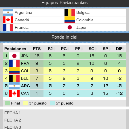
Equipos Participantes
Argentina
Bélgica
Canadá
Colombia
Francia
Japón
Ronda Inicial
Posiciones
PTS
PJ
PG
PP
SG
SP
DIF
1
15
5
5
0
15
0
15
JPN
2
9
5
3
2
10
6
4
FRA
3
8
5
3
2
9
9
0
COL
4
7
5
2
3
8
10
-2
BEL
5
5
5
2
3
7
12
-5
ARG
6
1
5
0
5
3
15
-12
CAN
Final
3° puesto
5° puesto
FECHA 1
FECHA 2
FECHA 3