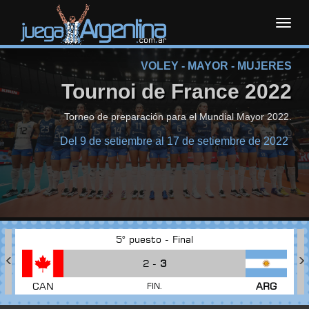
Toggl
VOLEY - MAYOR - MUJERES
navig
Tournoi de France 2022
Torneo de preparación para el Mundial Mayor 2022.
Del 9 de setiembre al 17 de setiembre de 2022
5° puesto - Final
2 -
3
CAN
ARG
FIN.