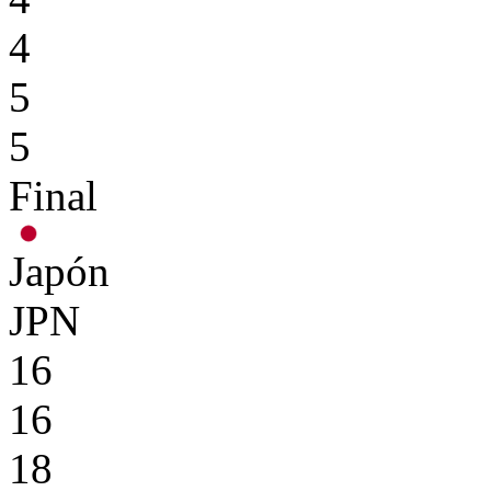
4
5
5
Final
Japón
JPN
16
16
18