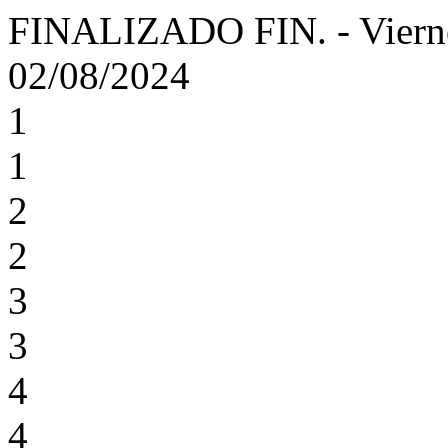
FINALIZADO
FIN.
-
Viern
02/08/2024
1
1
2
2
3
3
4
4