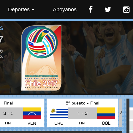
Deportes
Apoyanos
ES
7
ey
o.
Final
5º puesto - Final
3
- 0
1 -
3
VEN
URU
COL
FIN.
FIN.