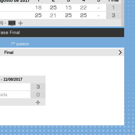
agosto de 2017
18
25
15
22
-
1
25
21
25
25
-
3
I) -
ase Final
7º puesto
Final
O
- 11/08/2017
3
0
uela