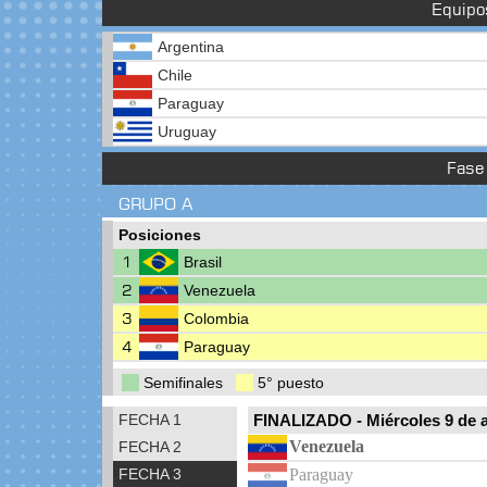
Equipo
Argentina
Chile
Paraguay
Uruguay
Fase 
GRUPO A
Posiciones
1
Brasil
2
Venezuela
3
Colombia
4
Paraguay
Semifinales
5° puesto
FECHA 1
FINALIZADO
-
Miércoles 9 de 
Venezuela
FECHA 2
FECHA 3
Paraguay