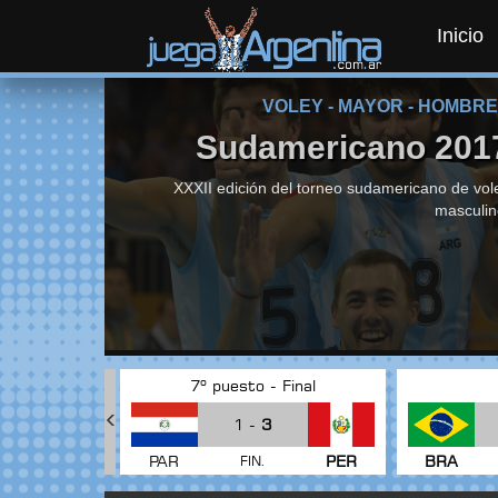
Inicio
VOLEY - MAYOR - HOMBR
Sudamericano 201
XXXII edición del torneo sudamericano de vol
masculin
 Final
7º puesto - Final
1 -
3
ARG
PAR
PER
BRA
FIN.