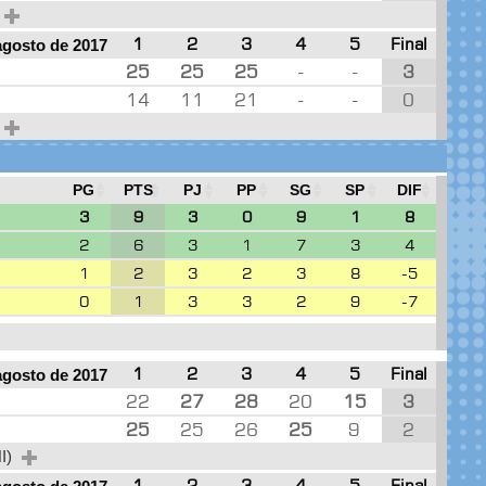
1
2
3
4
5
Final
agosto de 2017
25
25
25
-
-
3
14
11
21
-
-
0
PG
PTS
PJ
PP
SG
SP
DIF
3
9
3
0
9
1
8
2
6
3
1
7
3
4
1
2
3
2
3
8
-5
0
1
3
3
2
9
-7
1
2
3
4
5
Final
agosto de 2017
22
27
28
20
15
3
25
25
26
25
9
2
HI)
1
2
3
4
5
Final