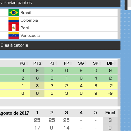
s Participantes
Brasil
Colombia
Perú
Venezuela
Clasificatoria
PG
PTS
PJ
PP
SG
SP
DIF
3
9
3
0
9
0
9
2
6
3
1
6
4
2
1
3
3
2
4
6
-2
0
0
3
3
0
9
-9
1
2
3
4
5
Final
agosto de 2017
25
25
25
-
-
3
17
9
14
-
-
0