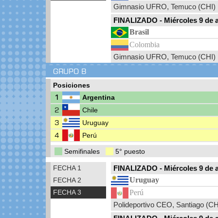
Gimnasio UFRO, Temuco (CHI)
FINALIZADO
-
Miércoles 9 de 
Brasil
Colombia
Gimnasio UFRO, Temuco (CHI)
GRUPO B
Posiciones
1
Argentina
2
Chile
3
Uruguay
4
Perú
Semifinales
5° puesto
FECHA 1
FINALIZADO
-
Miércoles 9 de 
Uruguay
FECHA 2
FECHA 3
Perú
Polideportivo CEO, Santiago (C