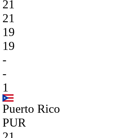
21
21
19
19
-
-
1
Puerto Rico
PUR
21