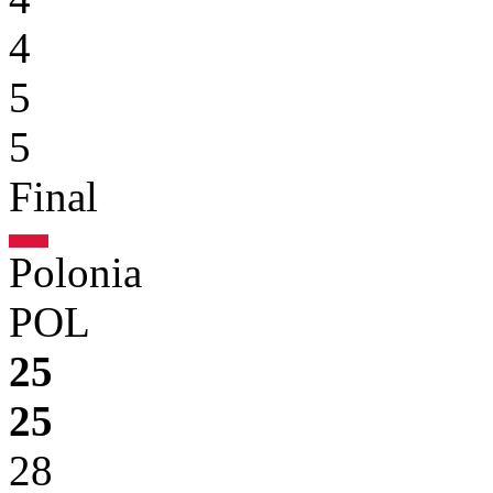
4
5
5
Final
Polonia
POL
25
25
28