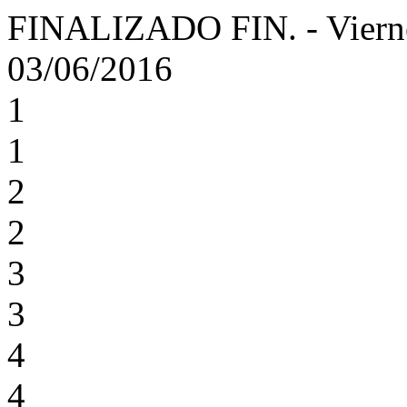
FINALIZADO
FIN.
-
Viern
03/06/2016
1
1
2
2
3
3
4
4