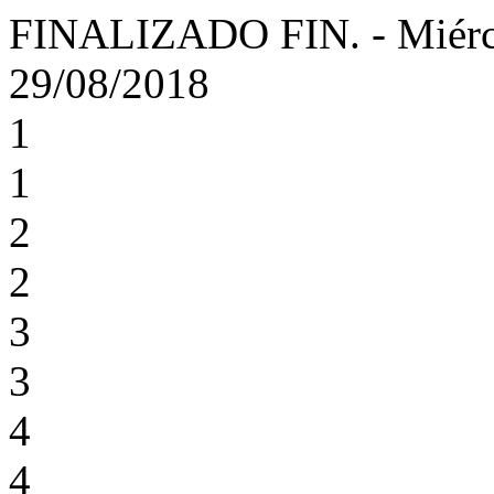
FINALIZADO
FIN.
-
Miérc
29/08/2018
1
1
2
2
3
3
4
4