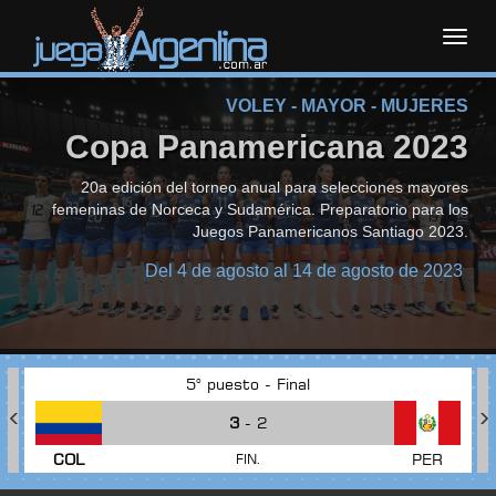
Toggl
VOLEY - MAYOR - MUJERES
navig
Copa Panamericana 2023
20a edición del torneo anual para selecciones mayores
femeninas de Norceca y Sudamérica. Preparatorio para los
Juegos Panamericanos Santiago 2023.
Del 4 de agosto al 14 de agosto de 2023
5° puesto - Final
3
- 2
COL
PER
FIN.