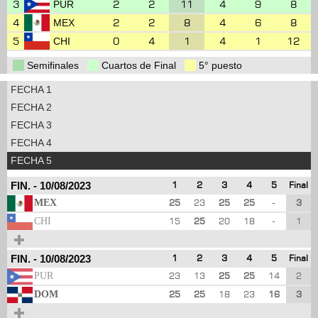
3
2
2
11
4
9
8
PUR
4
2
2
8
4
6
8
MEX
5
0
4
1
4
1
12
CHI
Semifinales
Cuartos de Final
5° puesto
FECHA 1
FECHA 2
FECHA 3
FECHA 4
FECHA 5
FIN.
-
10/08/2023
1
2
3
4
5
Final
MEX
25
23
25
25
-
3
CHI
15
25
20
18
-
1
FIN.
-
10/08/2023
1
2
3
4
5
Final
PUR
23
13
25
25
14
2
DOM
25
25
18
23
16
3