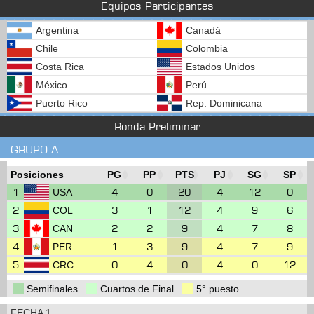
Equipos Participantes
Argentina
Canadá
Chile
Colombia
Costa Rica
Estados Unidos
México
Perú
Puerto Rico
Rep. Dominicana
Ronda Preliminar
GRUPO A
Posiciones
PG
PP
PTS
PJ
SG
SP
1
4
0
20
4
12
0
USA
2
3
1
12
4
9
6
COL
3
2
2
9
4
7
8
CAN
4
1
3
9
4
7
9
PER
5
0
4
0
4
0
12
CRC
Semifinales
Cuartos de Final
5° puesto
FECHA 1