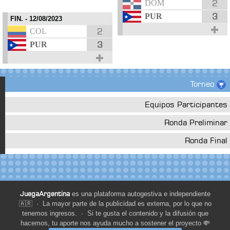
2
DOM
3
PUR
FIN.
- 12/08/2023
2
COL
3
PUR
Torneo
Equipos Participantes
Ronda Preliminar
Ronda Final
JuegaArgentina
es una plataforma autogestiva e independiente
🇦🇷 · La mayor parte de la publicidad es externa, por lo que no
tenemos ingresos. · Si te gusta el contenido y la difusión que
hacemos, tu aporte nos ayuda mucho a sostener el proyecto 💸