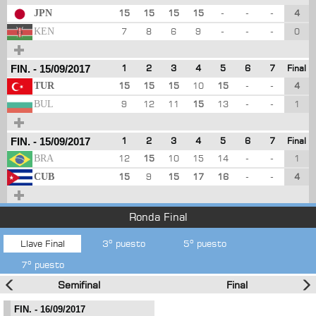
JPN
15
15
15
15
-
-
-
4
KEN
7
8
6
9
-
-
-
0
FIN.
-
15/09/2017
1
2
3
4
5
6
7
Final
TUR
15
15
15
10
15
-
-
4
BUL
9
12
11
15
13
-
-
1
FIN.
-
15/09/2017
1
2
3
4
5
6
7
Final
BRA
12
15
10
15
14
-
-
1
CUB
15
9
15
17
16
-
-
4
Ronda Final
Llave Final
3º puesto
5º puesto
7º puesto
Semifinal
Final
FIN.
- 16/09/2017