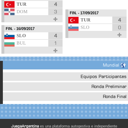
4
TUR
3
DOM
FIN.
- 17/09/2017
4
TUR
0
SLO
FIN.
- 16/09/2017
4
SLO
1
BUL
Mundial
Equipos Participantes
Ronda Preliminar
Ronda Final
JuegaArgentina
es una plataforma autogestiva e independiente