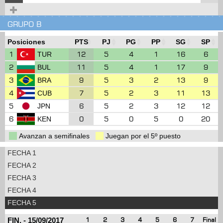
GRUPO B
Posiciones
PTS
PJ
PG
PP
SG
SP
1
12
5
4
1
16
6
TUR
2
11
5
4
1
17
9
BUL
3
9
5
3
2
13
9
BRA
4
7
5
2
3
11
13
CUB
5
6
5
2
3
12
12
JPN
6
0
5
0
5
0
20
KEN
Avanzan a semifinales
Juegan por el 5º puesto
FECHA 1
FECHA 2
FECHA 3
FECHA 4
FECHA 5
FIN.
-
15/09/2017
1
2
3
4
5
6
7
Final