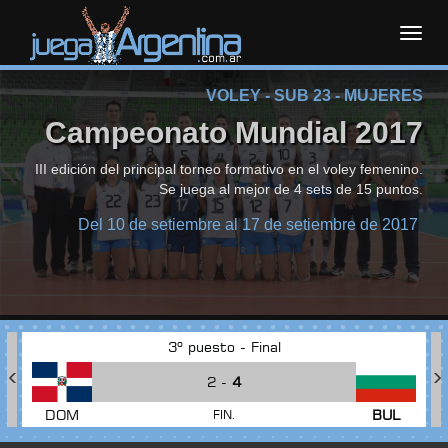
Toggl
VOLEY - SUB 23 - MUJERES
navig
Campeonato Mundial 2017
III edición del principal torneo formativo en el voley femenino.
Se juega al mejor de 4 sets de 15 puntos.
Del 10 de setiembre al 17 de setiembre de 2017
3º puesto - Final
2 -
4
DOM
BUL
FIN.