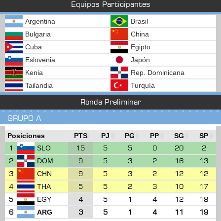
Equipos Participantes
Argentina
Brasil
Bulgaria
China
Cuba
Egipto
Eslovenia
Japón
Kenia
Rep. Dominicana
Tailandia
Turquía
Ronda Preliminar
GRUPO A
Posiciones
PTS
PJ
PG
PP
SG
SP
1
15
5
5
0
20
2
SLO
2
9
5
3
2
16
13
DOM
3
9
5
3
2
12
12
CHN
4
5
5
2
3
10
17
THA
5
4
5
1
4
12
18
EGY
6
3
5
1
4
11
19
ARG