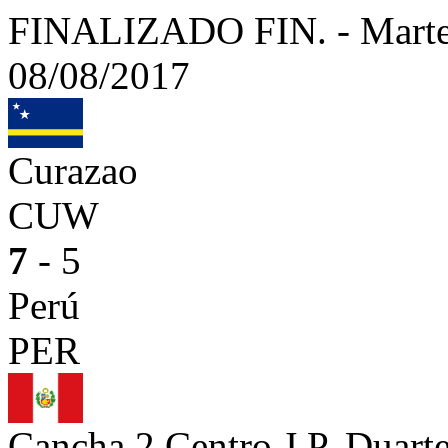
FINALIZADO
FIN.
-
Marte
08/08/2017
Curazao
CUW
7
- 5
Perú
PER
Cancha 2 Centro J.P. Dua