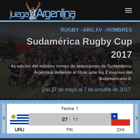
Toggl
RUGBY - ARG XV - HOMBRES
navig
Sudamérica Rugby Cup
2017
4a edición del máximo torneo de selecciones de Sudamérica.
Argentina defiende el título ante los 2 mejores del
Sudamericano A.
Del 27 de mayo al 7 de octubre de 2017
Fecha 1
27
- 11
URU
CHI
FIN.