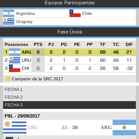
Equipos Participantes
Argentina
Chile
Uruguay
Fase Única
Posiciones
PTS
PJ
PG
PE
PP
TF
TC
DIF
1
6
2
2
0
0
69
48
21
ARG
2
3
2
1
0
1
60
49
11
URU
3
0
2
0
0
2
26
58
-32
CHI
Campeón de la SRC 2017
FECHA 1
FECHA 2
FECHA 3
FIN.
-
29/09/2017
URU
33 -
38
ARG