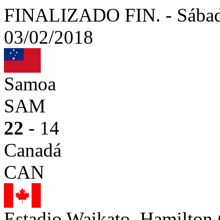
FINALIZADO
FIN.
-
Sábad
03/02/2018
Samoa
SAM
22
- 14
Canadá
CAN
Estadio Waikato, Hamilto