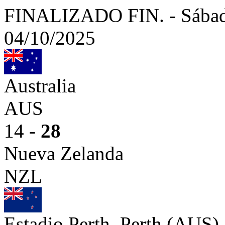
FINALIZADO
FIN.
-
Sábad
04/10/2025
Australia
AUS
14 -
28
Nueva Zelanda
NZL
Estadio Perth, Perth (AUS)