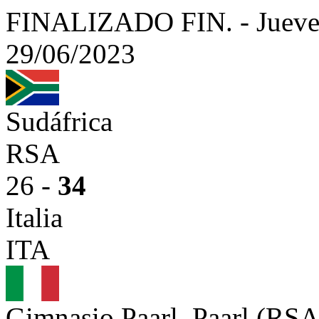
FINALIZADO
FIN.
-
Jueve
29/06/2023
Sudáfrica
RSA
26 -
34
Italia
ITA
Gimnasio Paarl, Paarl (RS