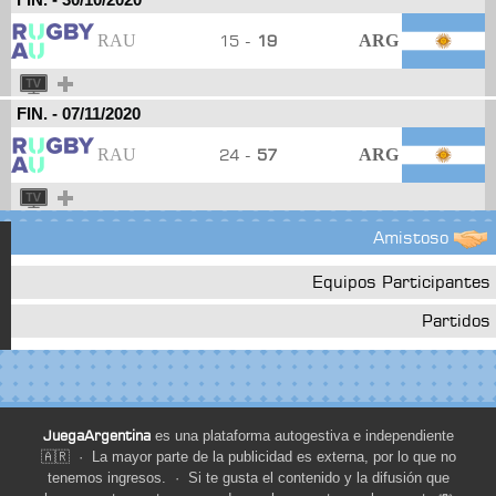
RAU
15 -
19
ARG
FIN.
-
07/11/2020
RAU
24 -
57
ARG
Amistoso
Equipos Participantes
Partidos
JuegaArgentina
es una plataforma autogestiva e independiente
🇦🇷 · La mayor parte de la publicidad es externa, por lo que no
tenemos ingresos. · Si te gusta el contenido y la difusión que