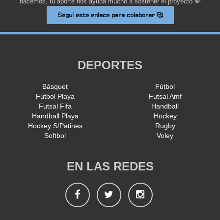
hacemos, tu aporte nos ayuda mucho a sostener el proyecto 💸
Seguí este enlace para colaborar 🥰
DEPORTES
Básquet
Fútbol
Fútbol Playa
Futsal Amf
Futsal Fifa
Handball
Handball Playa
Hockey
Hockey S/Patines
Rugby
Softbol
Voley
EN LAS REDES
Facebook
Twitter
Instagram