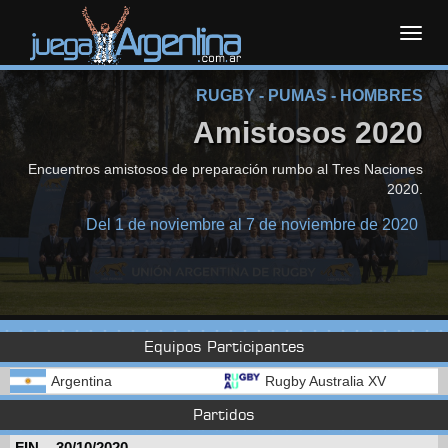
Toggl
RUGBY - PUMAS - HOMBRES
navig
Amistosos 2020
Encuentros amistosos de preparación rumbo al Tres Naciones
2020.
Del 1 de noviembre al 7 de noviembre de 2020
Equipos Participantes
Argentina
Rugby Australia XV
Partidos
FIN.
-
30/10/2020