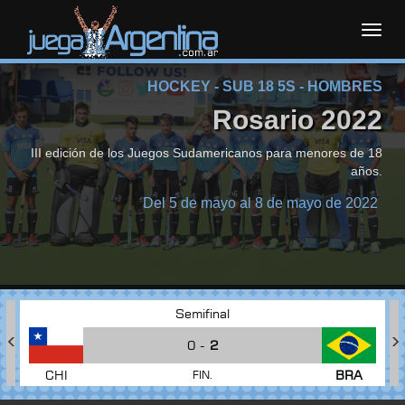
Toggl
HOCKEY - SUB 18 5S - HOMBRES
navig
Rosario 2022
III edición de los Juegos Sudamericanos para menores de 18
años.
Del 5 de mayo al 8 de mayo de 2022
Semifinal
0 -
2
CHI
BRA
FIN.