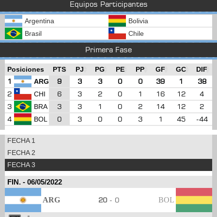
Equipos Participantes
Argentina
Bolivia
Brasil
Chile
Primera Fase
Posiciones
PTS
PJ
PG
PE
PP
GF
GC
DIF
1
9
3
3
0
0
39
1
38
ARG
2
6
3
2
0
1
16
12
4
CHI
3
3
3
1
0
2
14
12
2
BRA
4
0
3
0
0
3
1
45
-44
BOL
FECHA 1
FECHA 2
FECHA 3
FIN.
-
06/05/2022
ARG
20
- 0
BOL