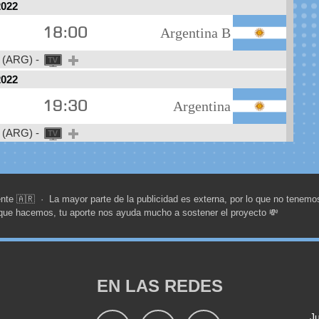
2022
18:00
Argentina B
a (ARG) -
2022
19:30
Argentina
a (ARG) -
nte 🇦🇷 · La mayor parte de la publicidad es externa, por lo que no tenemo
n que hacemos, tu aporte nos ayuda mucho a sostener el proyecto 💸
EN LAS REDES
J