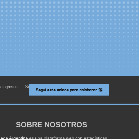
s ingresos. · Si
Seguí este enlace para colaborar 🥰
SOBRE NOSOTROS
uega Argentina
es una plataforma web con estadísticas