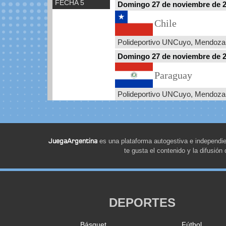
FECHA 5
Domingo 27 de noviembre de 
Chile
Polideportivo UNCuyo, Mendoz
Domingo 27 de noviembre de 
Paraguay
Polideportivo UNCuyo, Mendoz
JuegaArgentina
es una plataforma autogestiva e independie
te gusta el contenido y la difusió
DEPORTES
Básquet
Fútbol