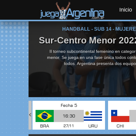
Inicio
HANDBALL - SUB 14 - MUJER
Sur-Centro Menor 202
II torneo subcontinental femenino en categor
menor. Se juega en una fase única todos cont
todos. Argentina presenta dos equipo
4
Fecha 5
16:30
ARB
BRA
URU
CHI
27/11