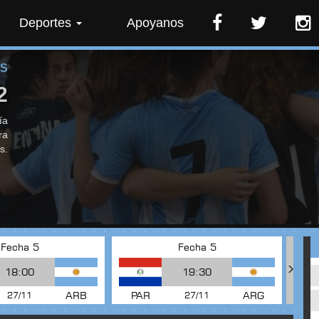
Deportes
Apoyanos
ES
2
ía
ra
s.
Fecha 5
Fecha 5
18:00
19:30
ARB
PAR
ARG
27/11
27/11