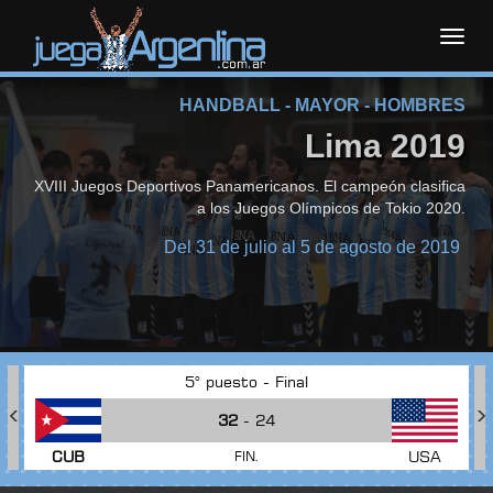
Toggl
HANDBALL - MAYOR - HOMBRES
navig
Lima 2019
XVIII Juegos Deportivos Panamericanos. El campeón clasifica
a los Juegos Olímpicos de Tokio 2020.
Del 31 de julio al 5 de agosto de 2019
5° puesto - Final
32
- 24
CUB
USA
FIN.