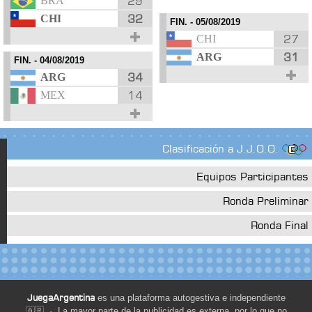
29
BRA
32
CHI
FIN.
- 05/08/2019
27
CHI
31
ARG
FIN.
- 04/08/2019
34
ARG
14
MEX
Clasificación a J.J.O.O.
Equipos Participantes
Ronda Preliminar
Ronda Final
JuegaArgentina
es una plataforma autogestiva e independiente
🇦🇷 · La mayor parte de la publicidad es externa, por lo que no