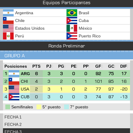
Equipos Participantes
Argentina
Brasil
Chile
Cuba
Estados Unidos
México
Perú
Puerto Rico
Ronda Preliminar
GRUPO A
Posiciones
PTS
PJ
PG
PE
PP
GF
GC
DIF
1
6
3
3
0
0
92
75
17
ARG
2
4
3
2
0
1
101
85
16
CHI
3
2
3
1
0
2
77
97
-20
USA
4
0
3
0
0
3
74
87
-13
CUB
Semifinales
5° puesto
7° puesto
FECHA 1
FECHA 2
FECHA 3