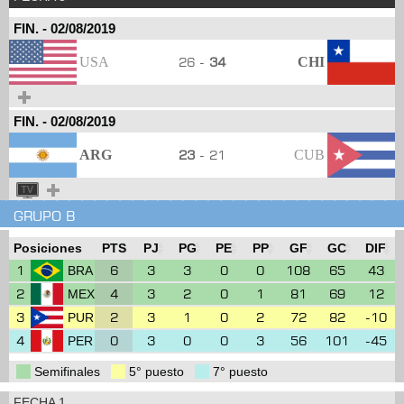
FIN.
-
02/08/2019
USA
26 -
34
CHI
FIN.
-
02/08/2019
ARG
23
- 21
CUB
GRUPO B
Posiciones
PTS
PJ
PG
PE
PP
GF
GC
DIF
1
6
3
3
0
0
108
65
43
BRA
2
4
3
2
0
1
81
69
12
MEX
3
2
3
1
0
2
72
82
-10
PUR
4
0
3
0
0
3
56
101
-45
PER
Semifinales
5° puesto
7° puesto
FECHA 1