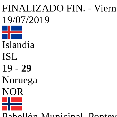
FINALIZADO
FIN.
-
Viern
19/07/2019
Islandia
ISL
19 -
29
Noruega
NOR
Pabellón Municipal, Ponte