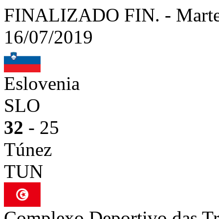
FINALIZADO
FIN.
-
Marte
16/07/2019
Eslovenia
SLO
32
- 25
Túnez
TUN
Complexo Deportivo das Tr