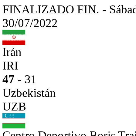
FINALIZADO
FIN.
-
Sábad
30/07/2022
Irán
IRI
47
- 31
Uzbekistán
UZB
Centro Deportivo Boris Tr