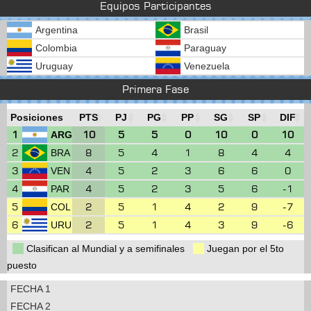
Equipos Participantes
Argentina
Brasil
Colombia
Paraguay
Uruguay
Venezuela
Primera Fase
Posiciones
PTS
PJ
PG
PP
SG
SP
DIF
1
10
5
5
0
10
0
10
ARG
2
8
5
4
1
8
4
4
BRA
3
4
5
2
3
6
6
0
VEN
4
4
5
2
3
5
6
-1
PAR
5
2
5
1
4
2
9
-7
COL
6
2
5
1
4
3
9
-6
URU
Clasifican al Mundial y a semifinales
Juegan por el 5to
puesto
FECHA 1
FECHA 2