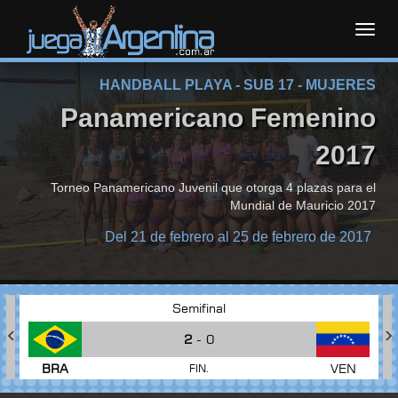
Toggl
HANDBALL PLAYA - SUB 17 - MUJERES
navig
Panamericano Femenino
2017
Torneo Panamericano Juvenil que otorga 4 plazas para el
Mundial de Mauricio 2017
Del 21 de febrero al 25 de febrero de 2017
Semifinal
2
- 0
BRA
VEN
FIN.