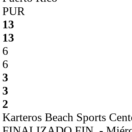
PUR
13
13
6
6
3
3
2
Karteros Beach Sports Cent
FINALIZADO
FIN.
-
Miérc