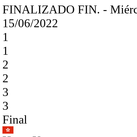
FINALIZADO
FIN.
-
Miérc
15/06/2022
1
1
2
2
3
3
Final