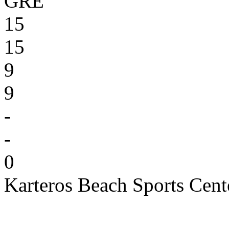
GRE
15
15
9
9
-
-
0
Karteros Beach Sports Cent