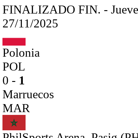
FINALIZADO
FIN.
-
Jueve
27/11/2025
Polonia
POL
0 -
1
Marruecos
MAR
PhilSports Arena, Pasig (P