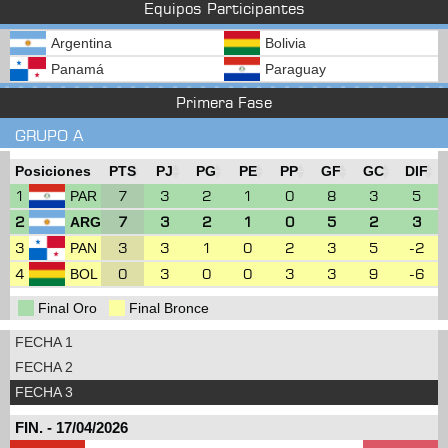
Equipos Participantes
Argentina
Bolivia
Panamá
Paraguay
Primera Fase
GRUPO A
Posiciones
PTS
PJ
PG
PE
PP
GF
GC
DIF
1
7
3
2
1
0
8
3
5
PAR
2
7
3
2
1
0
5
2
3
ARG
3
3
3
1
0
2
3
5
-2
PAN
4
0
3
0
0
3
3
9
-6
BOL
Final Oro
Final Bronce
FECHA 1
FECHA 2
FECHA 3
FIN.
-
17/04/2026