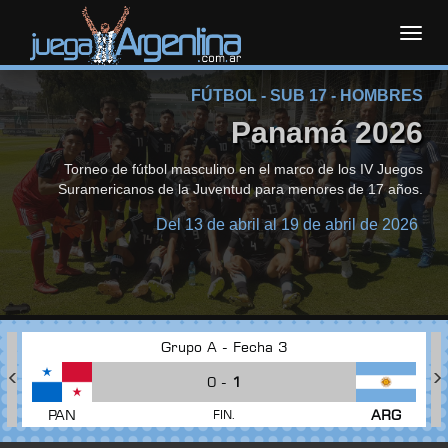
Toggl
FÚTBOL - SUB 17 - HOMBRES
navig
Panamá 2026
Torneo de fútbol masculino en el marco de los IV Juegos
Suramericanos de la Juventud para menores de 17 años.
Del 13 de abril al 19 de abril de 2026
Grupo A - Fecha 3
0 -
1
PAN
ARG
FIN.