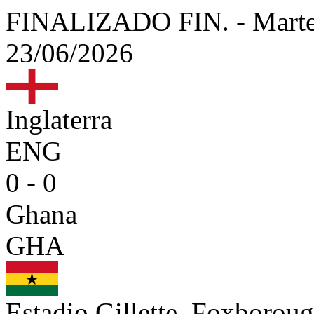
FINALIZADO
FIN.
-
Marte
23/06/2026
Inglaterra
ENG
0 - 0
Ghana
GHA
Estadio Gillette, Foxboro