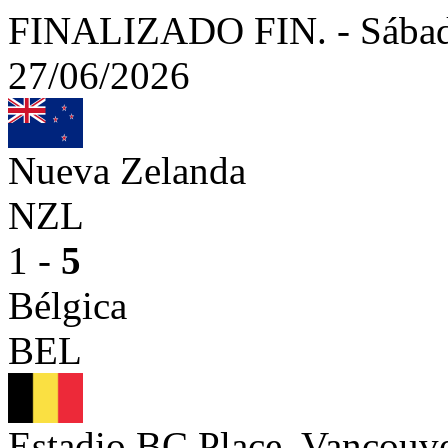
FINALIZADO
FIN.
-
Sábad
27/06/2026
Nueva Zelanda
NZL
1 -
5
Bélgica
BEL
Estadio BC Place, Vancou