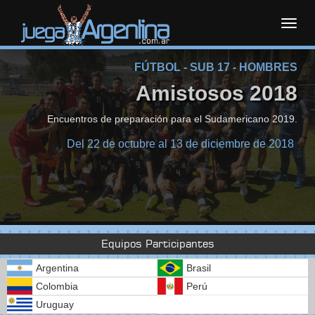
Toggl
FÚTBOL - SUB 17 - HOMBRES
navig
Amistosos 2018
Encuentros de preparación para el Sudamericano 2019.
Del 22 de octubre al 13 de diciembre de 2018
Equipos Participantes
Argentina
Brasil
Colombia
Perú
Uruguay