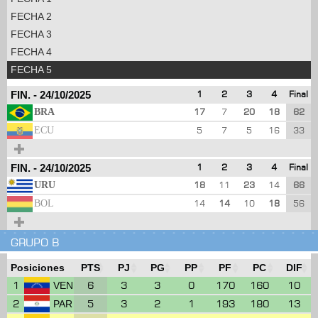
FECHA 2
FECHA 3
FECHA 4
FECHA 5
FIN.
-
24/10/2025
1
2
3
4
Final
BRA
17
7
20
18
62
ECU
5
7
5
16
33
FIN.
-
24/10/2025
1
2
3
4
Final
URU
18
11
23
14
66
BOL
14
14
10
18
56
GRUPO B
Posiciones
PTS
PJ
PG
PP
PF
PC
DIF
1
6
3
3
0
170
160
10
VEN
2
5
3
2
1
193
180
13
PAR