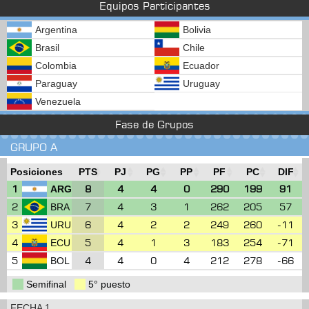
Equipos Participantes
Argentina
Bolivia
Brasil
Chile
Colombia
Ecuador
Paraguay
Uruguay
Venezuela
Fase de Grupos
GRUPO A
Posiciones
PTS
PJ
PG
PP
PF
PC
DIF
1
8
4
4
0
290
199
91
ARG
2
7
4
3
1
262
205
57
BRA
3
6
4
2
2
249
260
-11
URU
4
5
4
1
3
183
254
-71
ECU
5
4
4
0
4
212
278
-66
BOL
Semifinal
5° puesto
FECHA 1