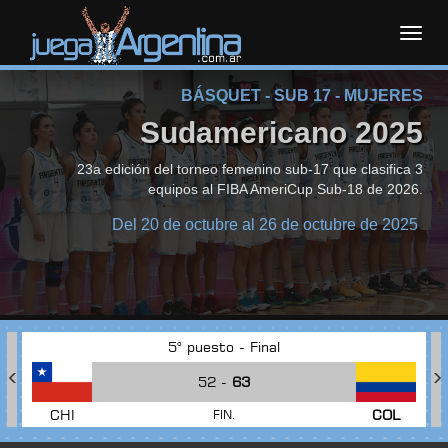
Toggl
BÁSQUET - SUB 17 - MUJERES
navig
Sudamericano 2025
23a edición del torneo femenino sub-17 que clasifica 3
equipos al FIBA AmeriCup Sub-18 de 2026.
Del 20 de octubre al 26 de octubre de 2025
5° puesto - Final
52 -
63
CHI
COL
FIN.