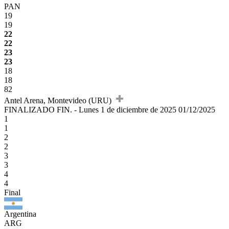
PAN
19
19
22
22
23
23
18
18
82
Antel Arena, Montevideo (URU)
FINALIZADO
FIN.
-
Lunes 1 de diciembre de 2025
01/12/2025
1
1
2
2
3
3
4
4
Final
Argentina
ARG