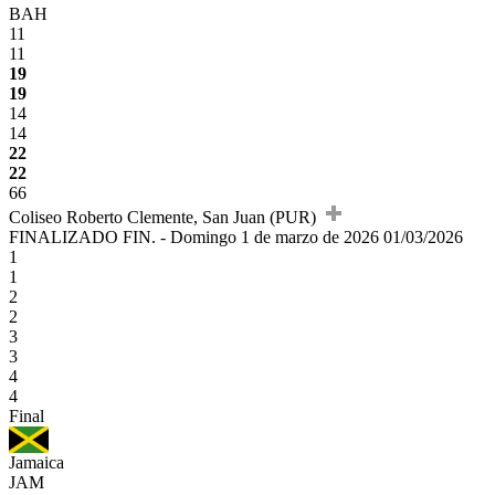
BAH
11
11
19
19
14
14
22
22
66
Coliseo Roberto Clemente, San Juan (PUR)
FINALIZADO
FIN.
-
Domingo 1 de marzo de 2026
01/03/2026
1
1
2
2
3
3
4
4
Final
Jamaica
JAM