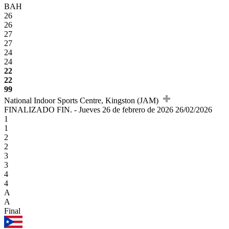
BAH
26
26
27
27
24
24
22
22
99
National Indoor Sports Centre, Kingston (JAM)
FINALIZADO
FIN.
-
Jueves 26 de febrero de 2026
26/02/2026
1
1
2
2
3
3
4
4
A
A
Final