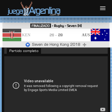
Toggl
FINALIZADO
- Rugby - Seven (H)
navig
KEN
26 -
28
AUS
Seven de Hong Kong 2018
Partido completo