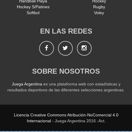
Handball Playa
Hockey
Hockey S/Patines
Rugby
Softbol
Voley
EN LAS REDES
Facebook
Twitter
Instagram
SOBRE NOSOTROS
Juega Argentina
es una plataforma web con estadísticas y
resultados deportivos de las diferentes selecciones argentinas.
Licencia Creative Commons Atribución-NoComercial 4.0
Internacional
- Juega Argentina 2016 -Act.