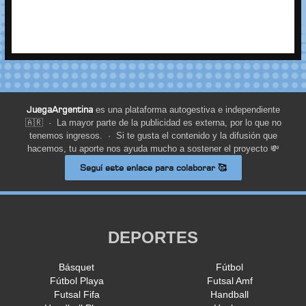
JuegaArgentina
es una plataforma autogestiva e independiente
🇦🇷 · La mayor parte de la publicidad es externa, por lo que no
tenemos ingresos. · Si te gusta el contenido y la difusión que
hacemos, tu aporte nos ayuda mucho a sostener el proyecto 💸
Seguí este enlace para colaborar 🥰
DEPORTES
Básquet
Fútbol
Fútbol Playa
Futsal Amf
Futsal Fifa
Handball