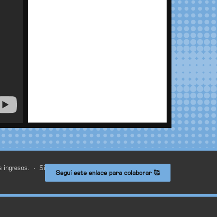
s ingresos. · Si
Seguí este enlace para colaborar 🥰