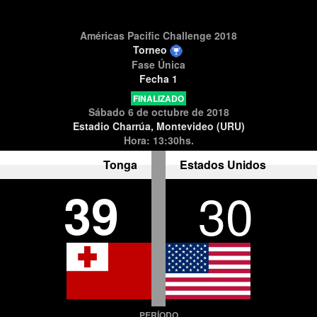
Américas Pacific Challenge 2018
Torneo
Fase Única
Fecha 1
FINALIZADO
Sábado 6 de octubre de 2018
Estadio Charrúa, Montevideo (URU)
Hora: 13:30hs.
Tonga
Estados Unidos
39
30
PERÍODO