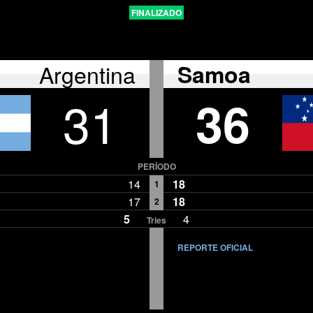
FINALIZADO
Argentina
Samoa
31
36
PERÍODO
14
18
1
17
18
2
5
4
Tries
REPORTE OFICIAL