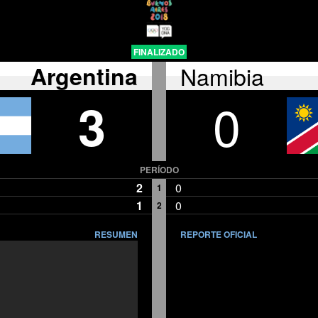
FINALIZADO
Argentina
Namibia
3
0
PERÍODO
2
0
1
1
0
2
RESUMEN
REPORTE OFICIAL