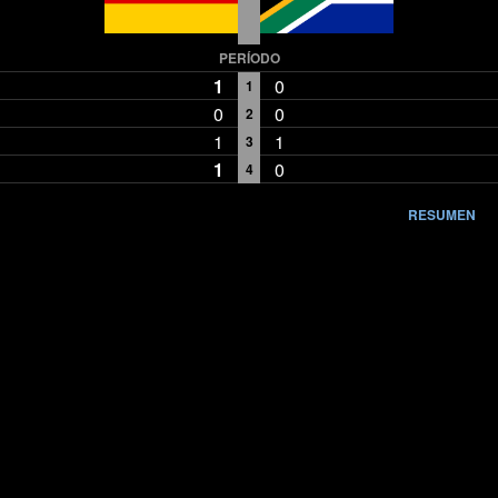
PERÍODO
1
0
1
0
0
2
1
1
3
1
0
4
RESUMEN