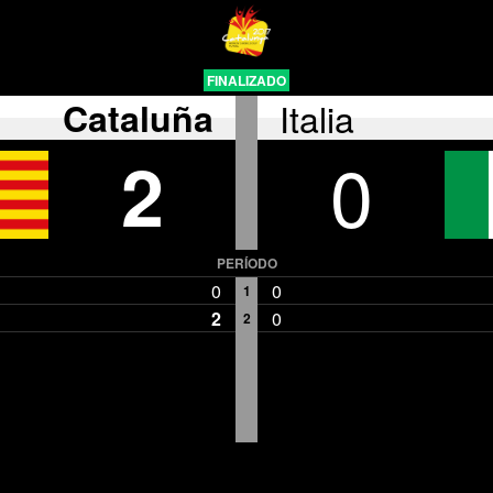
FINALIZADO
Cataluña
Italia
2
0
PERÍODO
0
0
1
2
0
2