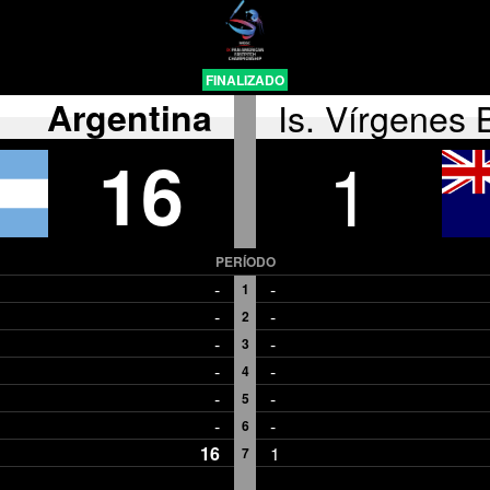
FINALIZADO
Argentina
Is. Vírgenes 
16
1
PERÍODO
-
-
1
-
-
2
-
-
3
-
-
4
-
-
5
-
-
6
16
1
7