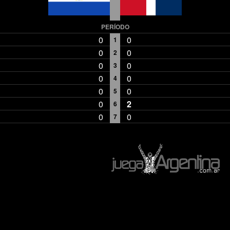
PERÍODO
0
0
1
0
0
2
0
0
3
0
0
4
0
0
5
0
2
6
0
0
7