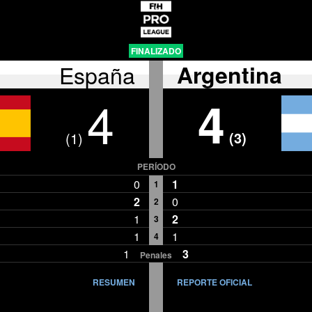
FINALIZADO
España
Argentina
4
4
(3)
(1)
PERÍODO
0
1
1
2
0
2
1
2
3
1
1
4
1
3
Penales
RESUMEN
REPORTE OFICIAL