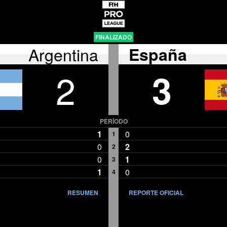
FINALIZADO
Argentina
España
2
3
PERÍODO
1
0
1
0
2
2
0
1
3
1
0
4
RESUMEN
REPORTE OFICIAL