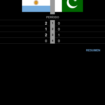
PERÍODO
2
0
1
1
0
2
2
1
3
0
0
4
RESUMEN