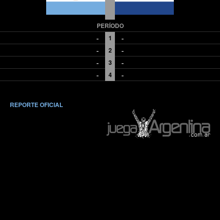
PERÍODO
-
-
1
-
-
2
-
-
3
-
-
4
REPORTE OFICIAL