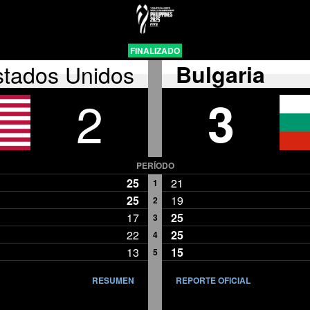
FINALIZADO
stados Unidos
Bulgaria
2
3
PERÍODO
25
21
1
25
19
2
17
25
3
22
25
4
13
15
5
RESUMEN
REPORTE OFICIAL