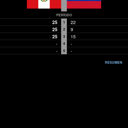
PERÍODO
25
22
1
25
9
2
25
15
3
-
-
4
-
-
5
RESUMEN