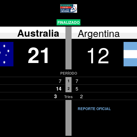
FINALIZADO
Australia
Argentina
21
12
PERÍODO
7
7
1
14
5
2
3
2
Tries
REPORTE OFICIAL